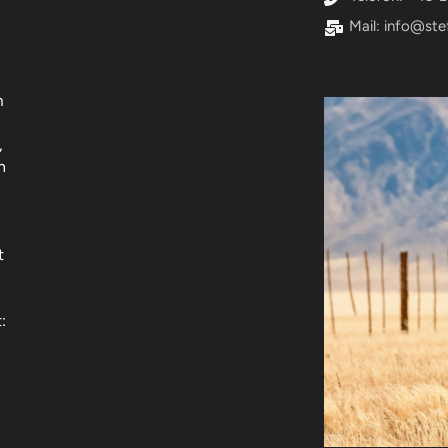
Mail:
info@ste
m
,
n
t
n
t: