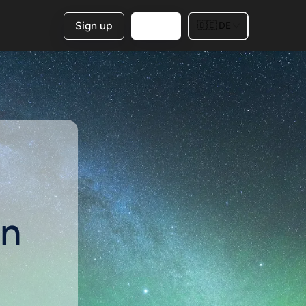
Sign up
Login
🇩🇪
DE
an