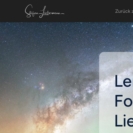
Zurück z
Le
Fo
Li